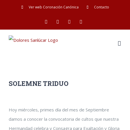
Saltar
Ver web Coronación Canónica
Contacto
al
Facebook
Twitter
YouTube
Instagram
contenido
SOLEMNE TRIDUO
Ver
Hoy miércoles, primes día del mes de Septiembre
imagen
damos a conocer la convocatoria de cultos que nuestra
más
Hermandad celebra y Consagra para Exaltación y Gloria
grande