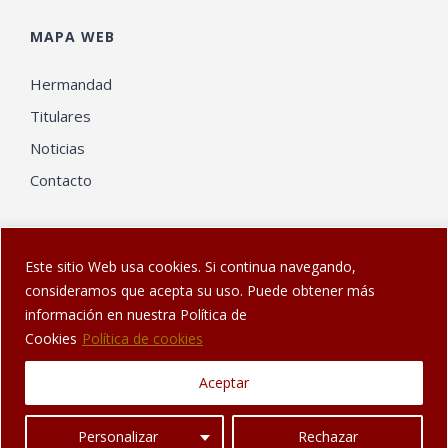
MAPA WEB
Hermandad
Titulares
Noticias
Contacto
Este sitio Web usa cookies. Si continua navegando,
consideramos que acepta su uso. Puede obtener más
información en nuestra Política de
© Web diseñada en Sanlúcar por
El Gatonauta
| Hermandad de
Cookies
Política de cookies
los Dolores de Sanlúcar de Barrameda
Aceptar
Facebook
Twitter
YouTube
Instagram
Personalizar
Rechazar