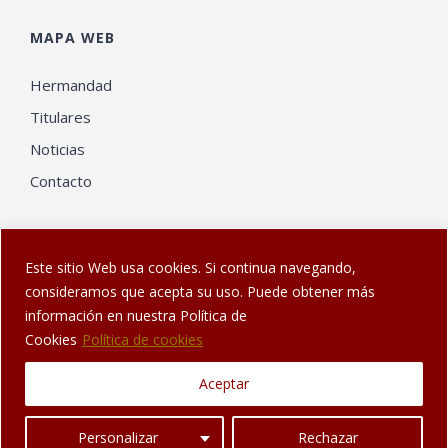
MAPA WEB
Hermandad
Titulares
Noticias
Contacto
Este sitio Web usa cookies. Si continua navegando,
consideramos que acepta su uso. Puede obtener más
información en nuestra Política de
© Web diseñada en Sanlúcar por
El Gatonauta
| Hermandad de
Cookies
Política de cookies
los Dolores de Sanlúcar de Barrameda
Aceptar
Facebook
Twitter
YouTube
Instagram
Personalizar
Rechazar