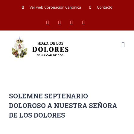
Saltar
Ver web Coronación Canónica
Contacto
al
Facebook
Twitter
YouTube
Instagram
contenido
SOLEMNE SEPTENARIO
DOLOROSO A NUESTRA SEÑORA
DE LOS DOLORES
Ver