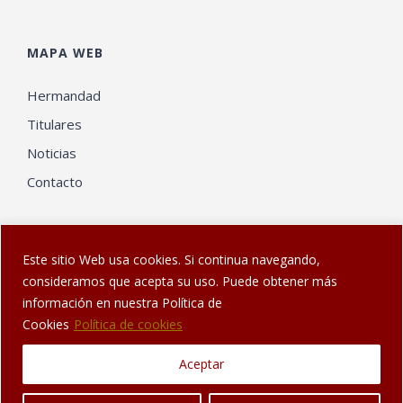
MAPA WEB
Hermandad
Titulares
Noticias
Contacto
Este sitio Web usa cookies. Si continua navegando,
consideramos que acepta su uso. Puede obtener más
información en nuestra Política de
© Web diseñada en Sanlúcar por
El Gatonauta
| Hermandad de
Cookies
Política de cookies
los Dolores de Sanlúcar de Barrameda
Aceptar