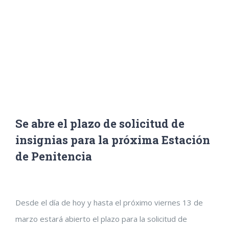
Inicio
/
Noticias
,
Portada
/
Se abre el plazo de solicitud de insignias para la próxima
Estación de Penitencia
Se abre el plazo de solicitud de
insignias para la próxima Estación
de Penitencia
Ver
Desde el día de hoy y hasta el próximo viernes 13 de
imagen
marzo estará abierto el plazo para la solicitud de
más