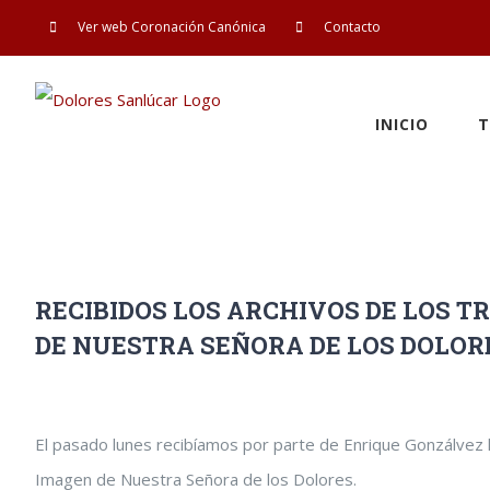
Saltar
Ver web Coronación Canónica
Contacto
al
contenido
INICIO
T
RECIBIDOS LOS ARCHIVOS DE LOS T
DE NUESTRA SEÑORA DE LOS DOLOR
Ver
El pasado lunes recibíamos por parte de Enrique Gonzálvez lo
imagen
Imagen de Nuestra Señora de los Dolores.
más