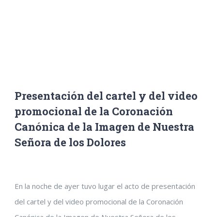
Presentación del cartel y del video promocional de la
Coronación Canónica de la Imagen de Nuestra Señora
de los Dolores
Presentación del cartel y del video
promocional de la Coronación
Canónica de la Imagen de Nuestra
Señora de los Dolores
Ver
En la noche de ayer tuvo lugar el acto de presentación
imagen
del cartel y del video promocional de la Coronación
más