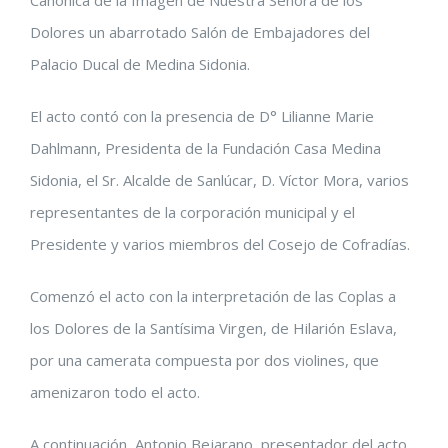
Canónica de la Imagen de Nuestra Señora de los
grande
Dolores un abarrotado Salón de Embajadores del
Palacio Ducal de Medina Sidonia.
El acto contó con la presencia de D° Lilianne Marie
Dahlmann, Presidenta de la Fundación Casa Medina
Sidonia, el Sr. Alcalde de Sanlúcar, D. Víctor Mora, varios
representantes de la corporación municipal y el
Presidente y varios miembros del Cosejo de Cofradías.
Comenzó el acto con la interpretación de las Coplas a
los Dolores de la Santísima Virgen, de Hilarión Eslava,
por una camerata compuesta por dos violines, que
amenizaron todo el acto.
A continuación, Antonio Bejarano, presentador del acto,