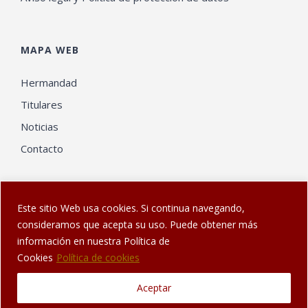
MAPA WEB
Hermandad
Titulares
Noticias
Contacto
Este sitio Web usa cookies. Si continua navegando,
consideramos que acepta su uso. Puede obtener más
información en nuestra Política de
© Web diseñada en Sanlúcar por
El Gatonauta
| Hermandad de
Cookies
Política de cookies
los Dolores de Sanlúcar de Barrameda
Aceptar