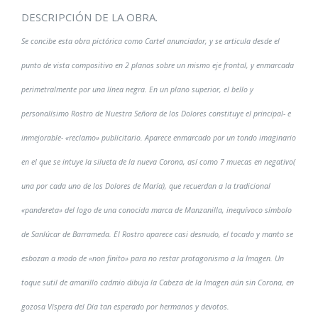
DESCRIPCIÓN DE LA OBRA.
Se concibe esta obra pictórica como Cartel anunciador, y se articula desde el
punto de vista compositivo en 2 planos sobre un mismo eje frontal, y enmarcada
perimetralmente por una línea negra. En un plano superior, el bello y
personalísimo Rostro de Nuestra Señora de los Dolores constituye el principal- e
inmejorable- «reclamo» publicitario. Aparece enmarcado por un tondo imaginario
en el que se intuye la silueta de la nueva Corona, así como 7 muecas en negativo(
una por cada uno de los Dolores de María), que recuerdan a la tradicional
«pandereta» del logo de una conocida marca de Manzanilla, inequívoco símbolo
de Sanlúcar de Barrameda. El Rostro aparece casi desnudo, el tocado y manto se
esbozan a modo de «non finito» para no restar protagonismo a la Imagen. Un
toque sutil de amarillo cadmio dibuja la Cabeza de la Imagen aún sin Corona, en
gozosa Víspera del Día tan esperado por hermanos y devotos.