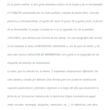
En el plano central, el otro gran elemento icónico de la Virgen y de la Hermandad:
el CORAZÓN atravesado por los Siete puñales, tratado de forma libre, colorida,
plástica y contemporánea, un guiño del autor al gusto de la gente joven, el futuro
de la Hermandad. El propio Corazón en sí es la segunda «O» de la palabra
«DOLORES», que destaca por encima de las demás. En una tipografía más actual,
se lee también el lema «CORONACIÓN CANÓNICA» y «25 de julio de 2020», y en
una más clásica «SANLÚCAR DE BARRAMEDA»( otro guiño a la tipografía de las
etiquetas de botellas de manzanilla).
La obra- que se concibe en, al menos, 3 esquemas compositivos diferentes- ha
sido ideada y creada por Antonio Díaz Arnido para ser usada en multitud de
soportes publicitarios y formatos digitales a lo largo del año que anunciará la
fecha de la Coronación Canónica de la Santísima Virgen (cartelería en papel,
redes sociales, estampas, etiquetas, camisetas, etc…). En definitiva, una obra