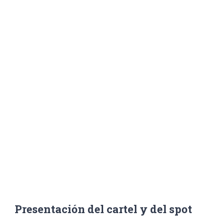
Señora de
los Dolores
Inicio
/
Noticias
,
Portada
/
Presentación del cartel y del spot publicitario de la
Coronación Canónica de Nuestra Señora de los Dolores
Presentación del cartel y del spot