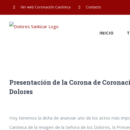
Saltar
Ver web Coronación Canónica
Contacto
al
contenido
INICIO
T
Presentación de la Corona de Coronac
Dolores
Ver
Hoy tenemos la dicha de anunciar uno de los actos más imp
imagen
Canónica de la Imagen de la Señora de los Dolores, la Prese
más