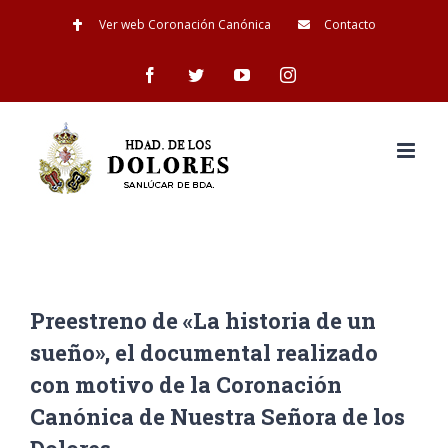
Saltar
Ver web Coronación Canónica
Contacto
al
Facebook
Twitter
YouTube
Instagram
contenido
Preestreno de «La historia de un
sueño», el documental realizado
con motivo de la Coronación
Canónica de Nuestra Señora de los