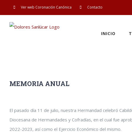
Saltar
Ver web Coronación Canónica
Contacto
al
contenido
INICIO
T
MEMORIA ANUAL
Ver
El pasado día 11 de julio, nuestra Hermandad celebró Cabildo
imagen
Diocesana de Hermandades y Cofradías, en el cual fue apro
más
2022-2023, así como el Ejercicio Económico del mismo.
grande