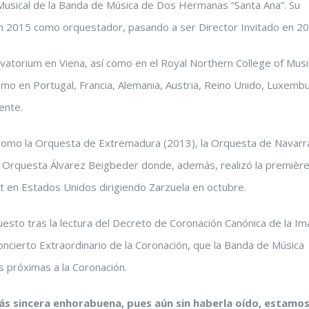
usical de la Banda de Música de Dos Hermanas “Santa Ana”. Su
 en 2015 como orquestador, pasando a ser Director Invitado en 20
atorium en Viena, así como en el Royal Northern College of Musi
mo en Portugal, Francia, Alemania, Austria, Reino Unido, Luxemb
ente.
 como la Orquesta de Extremadura (2013), la Orquesta de Navarr
la Orquesta Álvarez Beigbeder donde, además, realizó la premièr
t en Estados Unidos dirigiendo Zarzuela en octubre.
esto tras la lectura del Decreto de Coronación Canónica de la I
ncierto Extraordinario de la Coronación, que la Banda de Música
s próximas a la Coronación.
más sincera enhorabuena, pues aún sin haberla oído, estamo