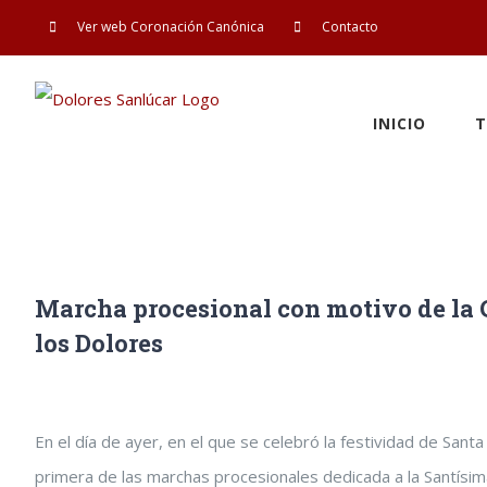
Saltar
Ver web Coronación Canónica
Contacto
al
contenido
INICIO
T
Marcha procesional con motivo de la 
los Dolores
Ver
En el día de ayer, en el que se celebró la festividad de Sant
imagen
primera de las marchas procesionales dedicada a la Santísim
más