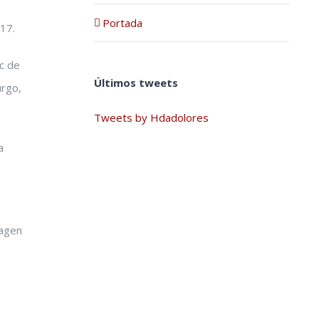
Portada
17.
c de
Últimos tweets
urgo,
Tweets by Hdadolores
a
e
magen
s