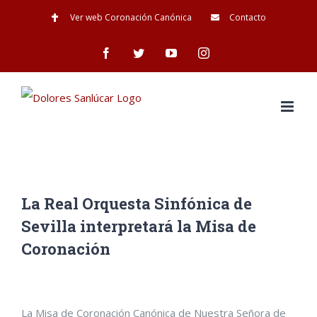
Saltar
Ver web Coronación Canónica
Contacto
al
Facebook
Twitter
YouTube
Instagram
contenido
La Real Orquesta Sinfónica de
Sevilla interpretará la Misa de
Coronación
Ver
La Misa de Coronación Canónica de Nuestra Señora de
imagen