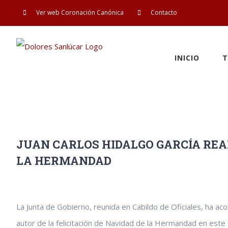
Saltar
Ver web Coronación Canónica
Contacto
al
contenido
INICIO
T
JUAN CARLOS HIDALGO GARCÍA REAL
LA HERMANDAD
Ver
La Junta de Gobierno, reunida en Cabildo de Oficiales, ha a
imagen
autor de la felicitación de Navidad de la Hermandad en este
más