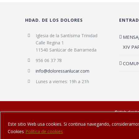
HDAD. DE LOS DOLORES
ENTRAD
Iglesia de la Santísima Trinidad
MENSA
Calle Regina 1
XIV PA
11540 Sanlúcar de Barrameda
956 06 37 78
COMUN
info@doloressanlucar.com
Lunes a viernes: 19h a 21h
© Web diseña
Este sitio Web usa cookies. Si continua navegando, consideramo
Cookies
Política de cookies