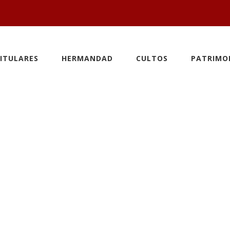
ITULARES
HERMANDAD
CULTOS
PATRIMO
z Sallago pr
ón Canónica d