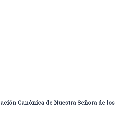
ora de los Dol
a
/
Jesús Cruz Sallago pregonará la Coronación Canónica de Nuest
nación Canónica de Nuestra Señora de los