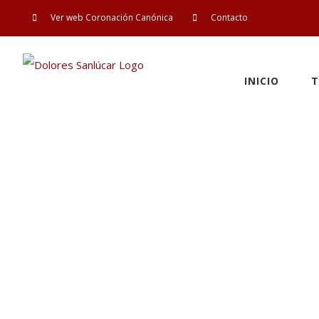
Saltar
Ver web Coronación Canónica
Contacto
al
contenido
INICIO
T
Jesús Cru
Coronaci