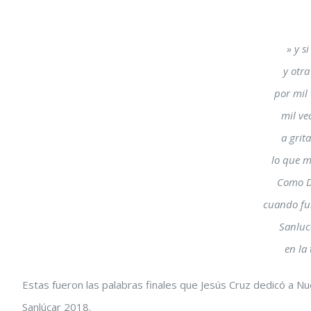
Ver
» y s
imagen
y otra
más
por mil 
grande
mil ve
a grit
lo que 
Como Di
cuando fui
Sanluc
en la
Estas fueron las palabras finales que Jesús Cruz dedicó a 
Sanlúcar 2018.