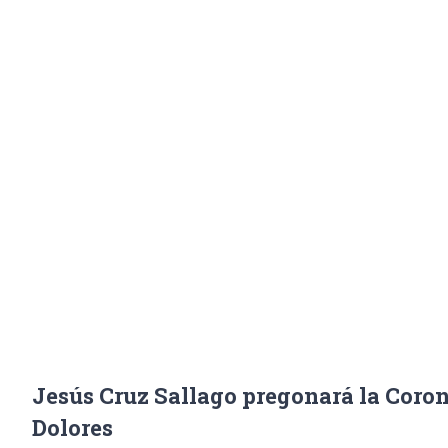
Señ
Inicio
/
Noticias
,
Portad
Jesús Cruz Sallago pregonará la Coro
Dolores