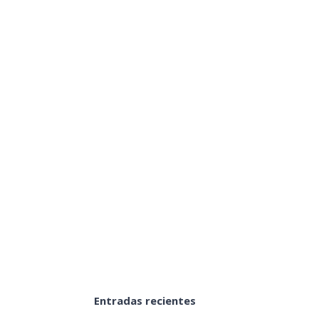
ores
ra Señora de los Dolores
Entradas recientes