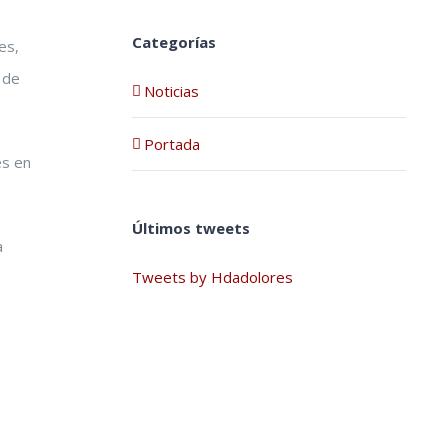
Categorías
es,
 de
Noticias
Portada
es en
Últimos tweets
a
Tweets by Hdadolores