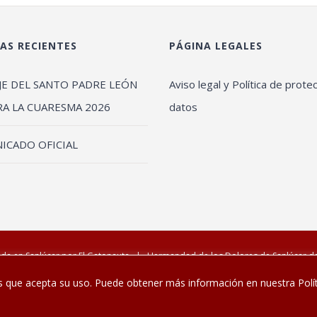
AS RECIENTES
PÁGINA LEGALES
JE DEL SANTO PADRE LEÓN
Aviso legal y Política de prote
RA LA CUARESMA 2026
datos
ICADO OFICIAL
da en Sanlúcar por
El Gatonauta
| Hermandad de los Dolores de Sanlúcar 
s que acepta su uso. Puede obtener más información en nuestra Polít
Facebook
Twitter
YouTube
Instagram