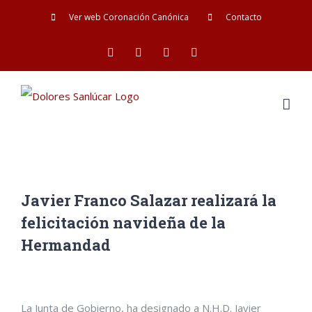
Saltar
Ver web Coronación Canónica
Contacto
al
Facebook
Twitter
YouTube
Instagram
contenido
Javier Franco Salazar realizará la
felicitación navideña de la
Hermandad
Ver
La Junta de Gobierno, ha designado a N.H.D. Javier
imagen