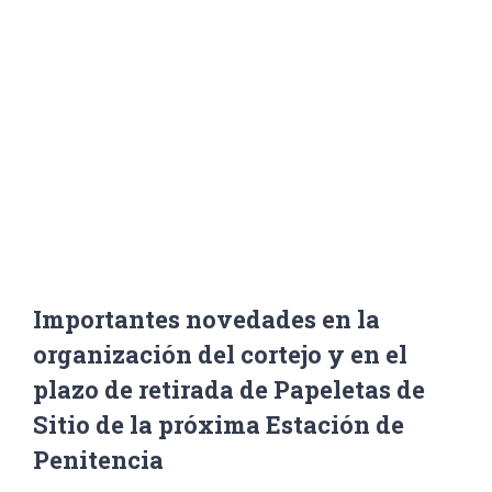
Penitencia
Inicio
/
Noticias
,
Portada
/
Importantes novedades en la organización del cortejo y
en el plazo de retirada de Papeletas de Sitio de la
próxima Estación de Penitencia
Importantes novedades en la
organización del cortejo y en el
plazo de retirada de Papeletas de
Sitio de la próxima Estación de
Penitencia