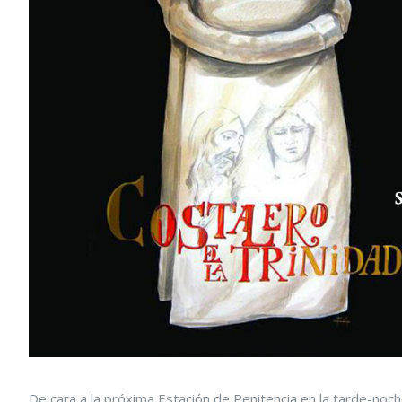
De cara a la próxima Estación de P
enitencia
en la tarde-noch