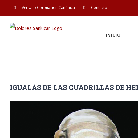
Saltar
Ver web Coronación Canónica
Contacto
al
contenido
INICIO
T
IGUALÁS DE LAS CUADRILLAS DE 
Ver
imagen
más
grande