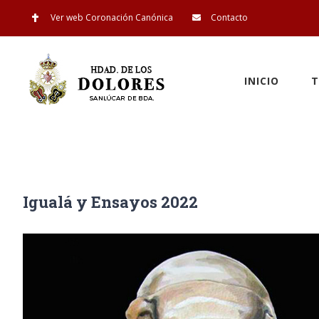
Saltar
Ver web Coronación Canónica
Contacto
al
contenido
INICIO
T
Igualá y Ensayos 2022
Ver
imagen
más
grande