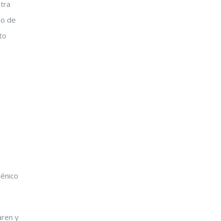
tra
no de
to
iénico
aren y