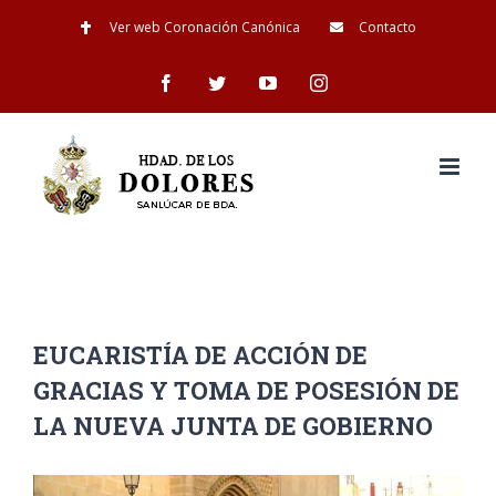
Saltar
Ver web Coronación Canónica
Contacto
al
Facebook
Twitter
YouTube
Instagram
contenido
EUCARISTÍA DE ACCIÓN DE
GRACIAS Y TOMA DE POSESIÓN DE
LA NUEVA JUNTA DE GOBIERNO
Ver