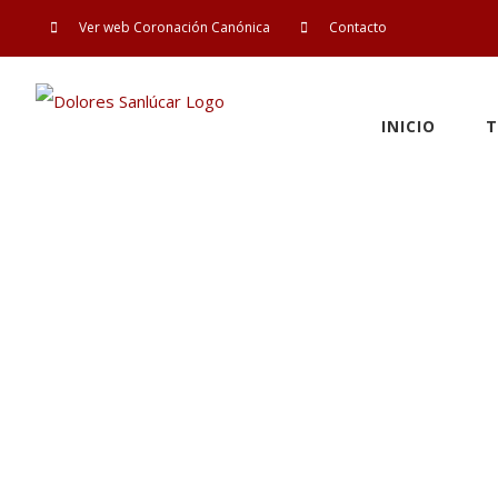
Saltar
Ver web Coronación Canónica
Contacto
al
contenido
INICIO
T
Edición e
Gitana con