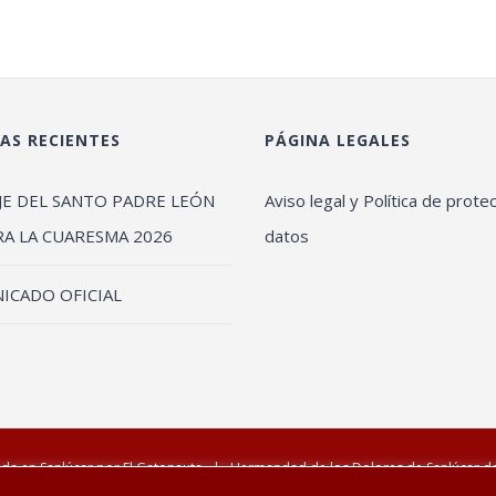
AS RECIENTES
PÁGINA LEGALES
JE DEL SANTO PADRE LEÓN
Aviso legal y Política de prote
RA LA CUARESMA 2026
datos
ICADO OFICIAL
da en Sanlúcar por
El Gatonauta
| Hermandad de los Dolores de Sanlúcar 