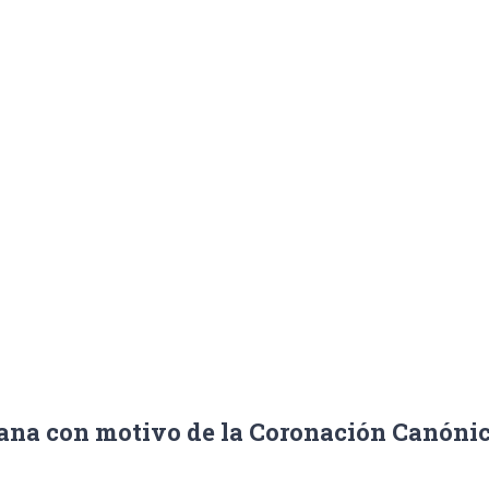
e Nuestra Se
Dolores
special de Manzanilla La Gitana con motivo de la Coronación Canó
tana con motivo de la Coronación Canóni