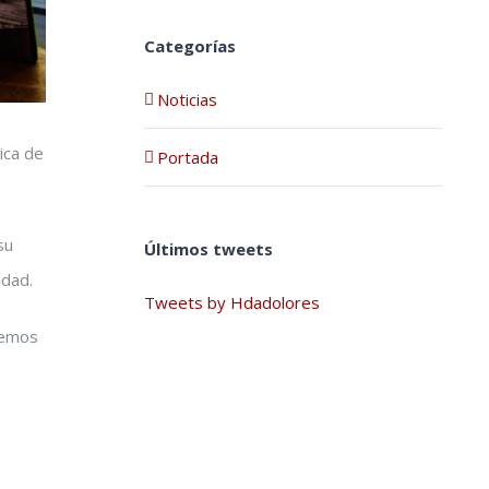
Categorías
Noticias
ica de
Portada
su
Últimos tweets
ndad.
Tweets by Hdadolores
onemos