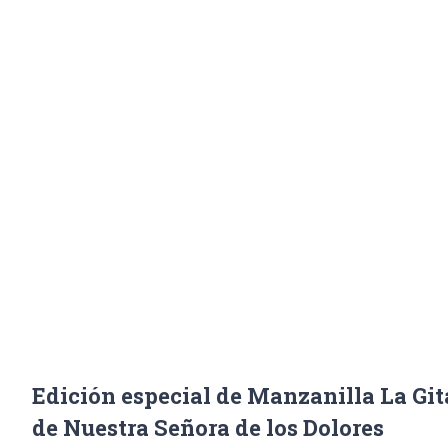
Canónica d
Inicio
/
Noticias
,
Portada
/
Edición e
Edición especial de Manzanilla La Gi
de Nuestra Señora de los Dolores