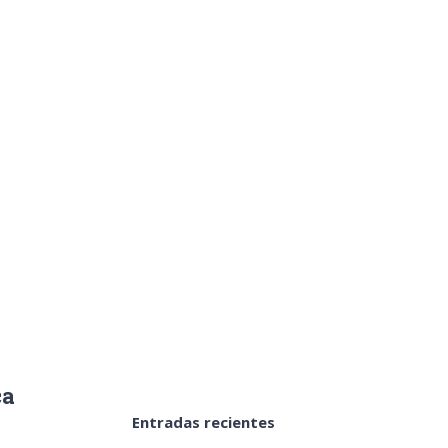
ñora de los
nica de Nuestra Señora de los Dolores
ca
Entradas recientes