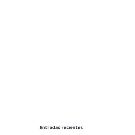
 de Sitio
apeletas de Sitio
Entradas recientes