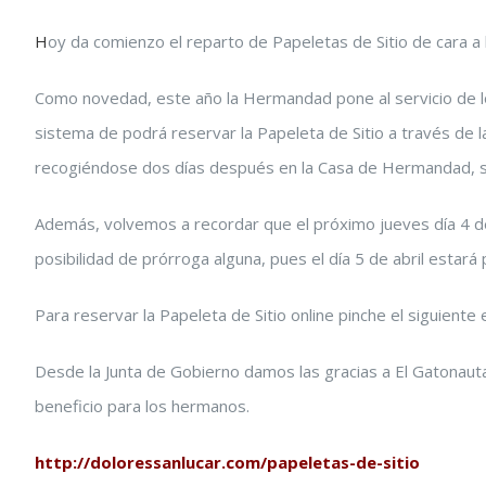
Ver
H
oy da comienzo el reparto de Papeletas de Sitio de cara a 
imagen
más
Como novedad, este año la Hermandad pone al servicio de lo
grande
sistema de podrá reservar la Papeleta de Sitio a través de 
recogiéndose dos días después en la Casa de Hermandad, si
Además, volvemos a recordar que el próximo jueves día 4 de a
posibilidad de prórroga alguna, pues el día 5 de abril estará p
Para reservar la Papeleta de Sitio online pinche el siguiente 
Desde la Junta de Gobierno damos las gracias a El Gatonaut
beneficio para los hermanos.
http://doloressanlucar.com/papeletas-de-sitio