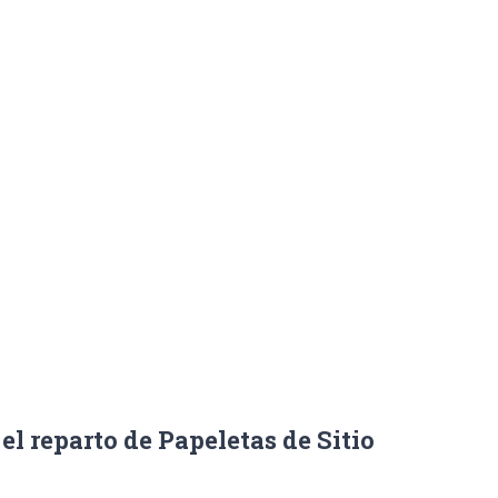
to de Papeletas
,
Portada
/
Comienza el plazo de reserva online y el reparto de P
el reparto de Papeletas de Sitio