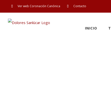
Saltar
Ver web Coronación Canónica
Contacto
al
contenido
INICIO
T
Comienza el