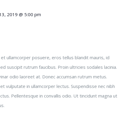
 13, 2019 @ 5:00 pm
sus et ullamcorper posuere, eros tellus blandit mauris, id
 Sed suscipit rutrum faucibus. Proin ultricies sodales lacinia.
lvinar odio laoreet at. Donec accumsan rutrum metus.
et vulputate in ullamcorper lectus. Suspendisse nec nibh
ctus. Pellentesque in convallis odio. Ut tincidunt magna ut
us.