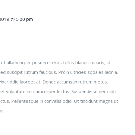
, 2019 @ 5:00 pm
sus et ullamcorper posuere, eros tellus blandit mauris, id
 Sed suscipit rutrum faucibus. Proin ultricies sodales lacinia.
lvinar odio laoreet at. Donec accumsan rutrum metus.
et vulputate in ullamcorper lectus. Suspendisse nec nibh
ctus. Pellentesque in convallis odio. Ut tincidunt magna ut
us.