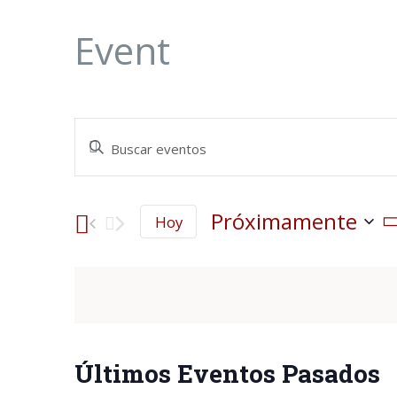
Event
Introduce
Navegación
la
palabra
de
Próximamente
Hoy
clave.
Seleccionar
búsqueda
Busca
fecha.
Eventos
y
para
vistas
la
Últimos Eventos Pasados
palabra
de