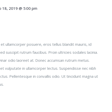
 18, 2019 @ 5:00 pm
sus et ullamcorper posuere, eros tellus blandit mauris, id
 Sed suscipit rutrum faucibus. Proin ultricies sodales lacinia.
lvinar odio laoreet at. Donec accumsan rutrum metus.
et vulputate in ullamcorper lectus. Suspendisse nec nibh
ctus. Pellentesque in convallis odio. Ut tincidunt magna ut
us.