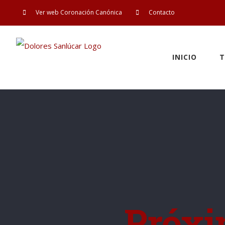
Saltar
Ver web Coronación Canónica
Contacto
al
contenido
INICIO
T
Próxi