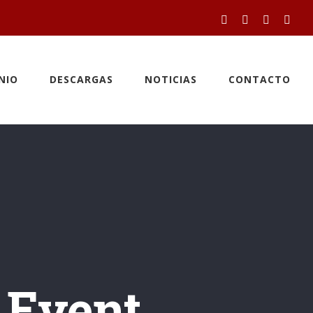
Facebook
Twitter
YouTube
Inst
NIO
DESCARGAS
NOTICIAS
CONTACTO
 Event