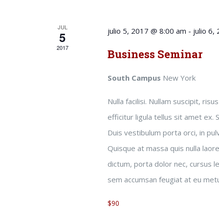
clave.
Eventos
JUL
julio 5, 2017 @ 8:00 am
-
julio 6
5
2017
Business Seminar
South Campus
New York
Nulla facilisi. Nullam suscipit, ri
efficitur ligula tellus sit amet ex.
Duis vestibulum porta orci, in pu
Quisque at massa quis nulla laore
dictum, porta dolor nec, cursus le
sem accumsan feugiat at eu met
$90