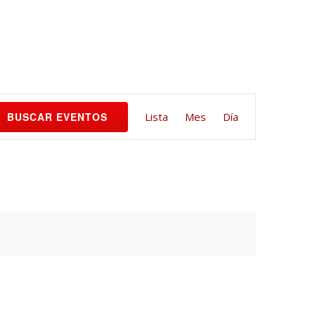
Navegación
BUSCAR EVENTOS
Lista
Mes
Día
de
vistas
de
Evento