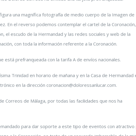
igura una magnífica fotografía de medio cuerpo de la Imagen de
ez. En el reverso podemos contemplar el cartel de la Coronación,
ión, el escudo de la Hermandad y las redes sociales y web de la
ción, con toda la información referente a la Coronación.
ue está prefranqueada con la tarifa A de envíos nacionales.
antísima Trinidad en horario de mañana y en la Casa de Hermandad 
ctrónico en la dirección coronacion@doloressanlucar.com.
 de Correos de Málaga, por todas las facilidades que nos ha
mandado para dar soporte a este tipo de eventos con atractivo
otorga a la Coronación, se trata de un recuerdo imborrable de la m