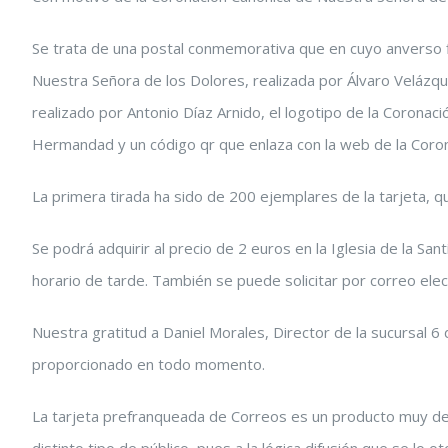
Se trata de una postal conmemorativa que en cuyo anverso f
Nuestra Señora de los Dolores, realizada por Álvaro Velázqu
realizado por Antonio Díaz Arnido, el logotipo de la Coronac
Hermandad y un código qr que enlaza con la web de la Corona
La primera tirada ha sido de 200 ejemplares de la tarjeta, q
Se podrá adquirir al precio de 2 euros en la Iglesia de la S
horario de tarde. También se puede solicitar por correo ele
Nuestra gratitud a Daniel Morales, Director de la sucursal 6
proporcionado en todo momento.
La tarjeta prefranqueada de Correos es un producto muy de
distinto tipo de público, pues a la lógica difusión que se lo 