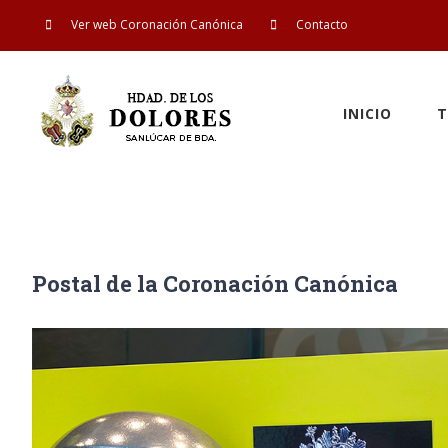
Saltar
Ver web Coronación Canónica
Contacto
al
contenido
INICIO
T
Postal de la Coronación Canónica
Ver
imagen
más
grande