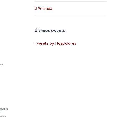
Portada
Últimos tweets
Tweets by Hdadolores
en
 para
isma.