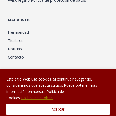
Aviso legal y Política de protección de datos
MAPA WEB
Hermandad
Titulares
Noticias
Contacto
Este sitio Web usa cookies. Si continua navegando,
consideramos que acepta su uso. Puede obtener más
información en nuestra Política de
© Web diseñada en Sanlúcar por
El Gatonauta
| Hermandad de
Cookies
Política de cookies
los Dolores de Sanlúcar de Barrameda
Aceptar