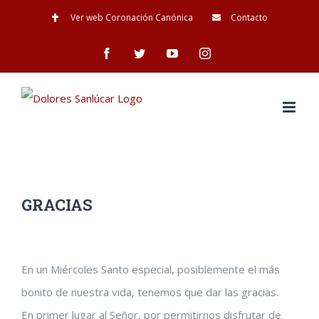
Saltar
Ver web Coronación Canónica
Contacto
al
Facebook
Twitter
YouTube
Instagram
contenido
GRACIAS
Ver
En un Miércoles Santo especial, posiblemente el más
imagen
bonito de nuestra vida, tenemos que dar las gracias.
más
En primer lugar al Señor, por permitirnos disfrutar de
grande