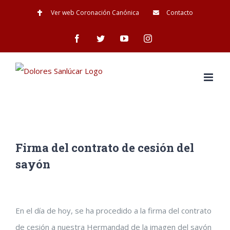
Saltar
Ver web Coronación Canónica
Contacto
al
Facebook
Twitter
YouTube
Instagram
contenido
Firma del contrato de cesión del
sayón
Ver
En el día de hoy, se ha procedido a la firma del contrato
imagen
de cesión a nuestra Hermandad de la imagen del sayón
más