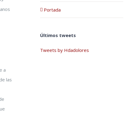
manos
Portada
Últimos tweets
Tweets by Hdadolores
e a
de las
 de
que