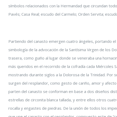
símbolos relacionados con la Hermandad que circundan todo e
Pavés; Casa Real; escudo del Carmelo; Orden Servita; escud
Partiendo del canasto emergen cuatro ángeles, portando el d
simbología de la advocación de la Santísima Virgen de los Dol
trasera, como guiño al lugar donde se veneraba una hornacin
más queridos en el recorrido de la cofradía cada Miércoles S
mostrando durante siglos a la Dolorosa de la Trinidad. Por s
surgen del resplandor, como gesto de cariño, amor y afecto 
parten del canasto se conforman en base a dos diseños disti
estrellas de circonita blanca tallada, y entre ellos otros 
rocalla y engastes de piedras. De la unión de todos los imper
que une el canasto con el resplandor, compuesto este de “ces