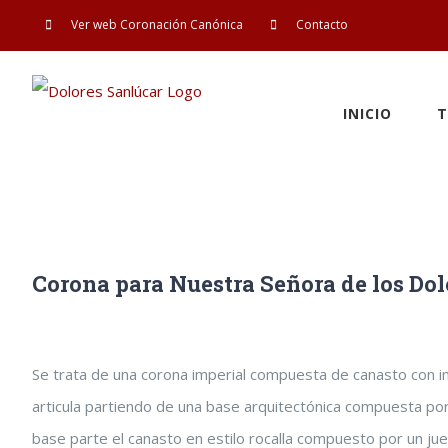
Saltar
Ver web Coronación Canónica
Contacto
al
contenido
INICIO
T
Corona para Nuestra Señora de los Dol
Ver
Se trata de una corona imperial compuesta de canasto con im
imagen
articula partiendo de una base arquitectónica compuesta po
más
base parte el canasto en estilo rocalla compuesto por un jueg
grande