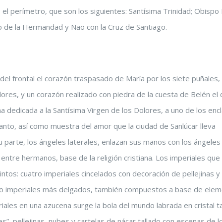
l perímetro, que son los siguientes: Santísima Trinidad; Obispo 
o de la Hermandad y Nao con la Cruz de Santiago.
el frontal el corazón traspasado de María por los siete puñales
ores, y un corazón realizado con piedra de la cuesta de Belén el 
a dedicada a la Santísima Virgen de los Dolores, a uno de los enc
anto, así como muestra del amor que la ciudad de Sanlúcar lleva
u parte, los ángeles laterales, enlazan sus manos con los ángeles
entre hermanos, base de la religión cristiana. Los imperiales que
ntos: cuatro imperiales cincelados con decoración de pellejinas y
cuatro imperiales más delgados, también compuestos a base de ele
iales en una azucena surge la bola del mundo labrada en cristal ta
”, pellejinas, nubes y cartelas de nácar tallado con escenas de l