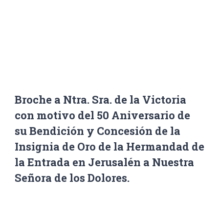
Aniversario de su Bendición y Concesión de la Insignia
de Oro de la Hermandad de la Entrada en Jerusalén a
Nuestra Señora de los Dolores.
Broche a Ntra. Sra. de la Victoria
con motivo del 50 Aniversario de
su Bendición y Concesión de la
Insignia de Oro de la Hermandad de
la Entrada en Jerusalén a Nuestra
Señora de los Dolores.
Ver